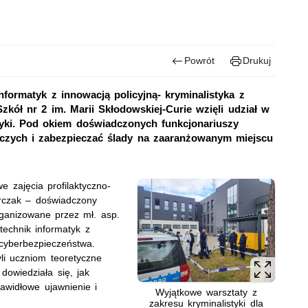
Powrót
Drukuj
informatyk z innowacją policyjną- kryminalistyka z
kół nr 2 im. Marii Skłodowskiej-Curie wzięli udział w
tyki. Pod okiem doświadczonych funkcjonariuszy
edczych i zabezpieczać ślady na zaaranżowanym miejscu
 zajęcia profilaktyczno-
arczak – doświadczony
organizowane przez mł. asp.
technik informatyk z
 cyberbezpieczeństwa.
li uczniom teoretyczne
dowiedziała się, jak
awidłowe ujawnienie i
Wyjątkowe warsztaty z
zakresu kryminalistyki dla