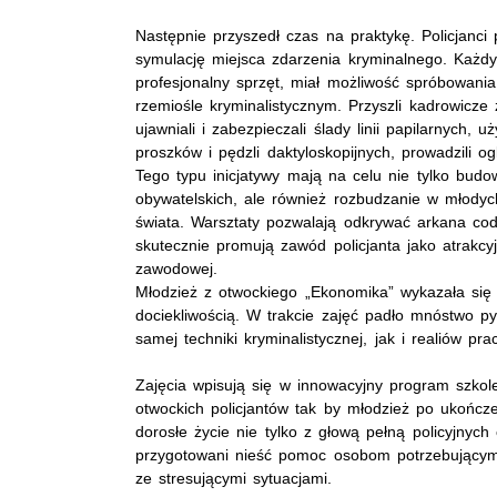
Następnie przyszedł czas na praktykę. Policjanci 
symulację miejsca zdarzenia kryminalnego. Każd
profesjonalny sprzęt, miał możliwość spróbowania
rzemiośle kryminalistycznym. Przyszli kadrowicz
ujawniali i zabezpieczali ślady linii papilarnych, u
proszków i pędzli daktyloskopijnych, prowadzili o
Tego typu inicjatywy mają na celu nie tylko bud
obywatelskich, ale również rozbudzanie w młodyc
świata. Warsztaty pozwalają odkrywać arkana cod
skutecznie promują zawód policjanta jako atrakcyj
zawodowej.
Młodzież z otwockiego „Ekonomika” wykazała si
dociekliwością. W trakcie zajęć padło mnóstwo p
samej techniki kryminalistycznej, jak i realiów prac
Zajęcia wpisują się w innowacyjny program szkol
otwockich policjantów tak by młodzież po ukończ
dorosłe życie nie tylko z głową pełną policyjnych
przygotowani nieść pomoc osobom potrzebującym
ze stresującymi sytuacjami.