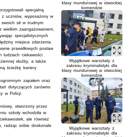
klasy mundurowej w otwockiej
komendzie
przygotowali specjalną
y z uczniów, wyposażony w
 swoich sił w trudnym
e z wielkim zaangażowaniem,
żywając specjalistycznych
ględziny miejsca zdarzenia.
owanie prawidłowych postaw
h ludziach ciekawości
Wyjątkowe warsztaty z
ziennej służby, a także
zakresu kryminalistyki dla
ną ścieżkę kariery
klasy mundurowej w otwockiej
komendzie
ę ogromnym zapałem oraz
ytań dotyczących zarówno
y w Policji.
eniowy, stworzony przez
eniu szkoły wchodziła w
 ciekawostek, ale również
, radząc sobie doskonale
Wyjątkowe warsztaty z
zakresu kryminalistyki dla