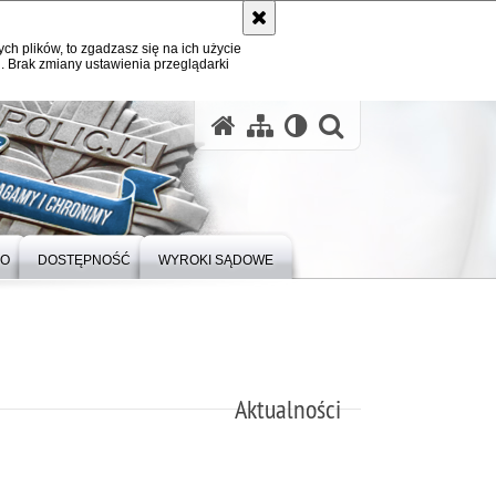
ych plików, to zgadzasz się na ich użycie
. Brak zmiany ustawienia przeglądarki
otwórz wysz
DO
DOSTĘPNOŚĆ
WYROKI SĄDOWE
Aktualności