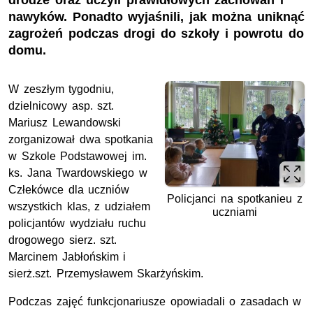
drodze oraz uczyli prawidłowych zachowań i
nawyków. Ponadto wyjaśnili, jak można uniknąć
zagrożeń podczas drogi do szkoły i powrotu do
domu.
W zeszłym tygodniu,
dzielnicowy asp. szt.
Mariusz Lewandowski
zorganizował dwa spotkania
w Szkole Podstawowej im.
ks. Jana Twardowskiego w
Człekówce dla uczniów
Policjanci na spotkanieu z
wszystkich klas, z udziałem
uczniami
policjantów wydziału ruchu
drogowego sierz. szt.
Marcinem Jabłońskim i
sierż.szt. Przemysławem Skarżyńskim.
Podczas zajęć funkcjonariusze opowiadali o zasadach w