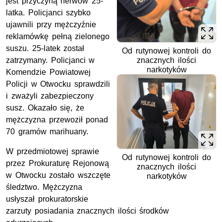
jest przyczyną nerwów 25-
latka. Policjanci szybko
ujawnili przy mężczyźnie
reklamówkę pełną zielonego
suszu. 25-latek został
Od rutynowej kontroli do
znacznych ilości
zatrzymany. Policjanci w
narkotyków
Komendzie Powiatowej
Policji w Otwocku sprawdzili
i zważyli zabezpieczony
susz. Okazało się, że
mężczyzna przewoził ponad
70 gramów marihuany.
W przedmiotowej sprawie
Od rutynowej kontroli do
przez Prokuraturę Rejonową
znacznych ilości
w Otwocku zostało wszczęte
narkotyków
śledztwo. Mężczyzna
usłyszał prokuratorskie
zarzuty posiadania znacznych ilości środków