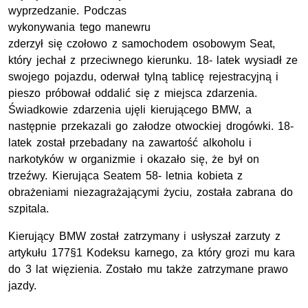
wyprzedzanie. Podczas
wykonywania tego manewru
zderzył się czołowo z samochodem osobowym Seat,
który jechał z przeciwnego kierunku. 18- latek wysiadł ze
swojego pojazdu, oderwał tylną tablicę rejestracyjną i
pieszo próbował oddalić się z miejsca zdarzenia.
Świadkowie zdarzenia ujęli kierującego BMW, a
następnie przekazali go załodze otwockiej drogówki. 18-
latek został przebadany na zawartość alkoholu i
narkotyków w organizmie i okazało się, że był on
trzeźwy. Kierująca Seatem 58- letnia kobieta z
obrażeniami niezagrażającymi życiu, została zabrana do
szpitala.
Kierujący BMW został zatrzymany i usłyszał zarzuty z
artykułu 177§1 Kodeksu karnego, za który grozi mu kara
do 3 lat więzienia. Zostało mu także zatrzymane prawo
jazdy.