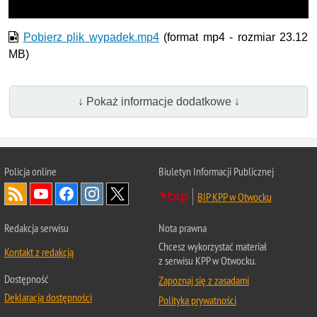
Pobierz plik wypadek.mp4
(format mp4 - rozmiar 23.12
MB)
↓ Pokaż informacje dodatkowe ↓
Policja online
Biuletyn Informacji Publicznej
BIP KPP w Otwocku
Redakcja serwisu
Nota prawna
Chcesz wykorzystać materiał
Kontakt z redakcją
z serwisu KPP w Otwocku.
Dostępność
Zapoznaj się z zasadami
Deklaracja dostępności
Polityka prywatności