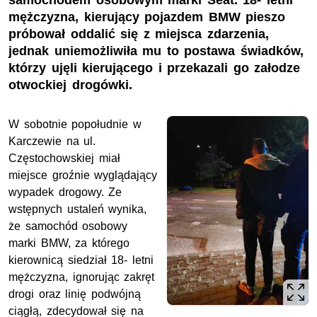
samochodem osobowym marki Seat. 18- letni
mężczyzna, kierujący pojazdem BMW pieszo
próbował oddalić się z miejsca zdarzenia,
jednak uniemożliwiła mu to postawa świadków,
którzy ujęli kierującego i przekazali go załodze
otwockiej drogówki.
W sobotnie popołudnie w
Karczewie na ul.
Częstochowskiej miał
miejsce groźnie wyglądający
wypadek drogowy. Ze
wstępnych ustaleń wynika,
że samochód osobowy
marki BMW, za którego
kierownicą siedział 18- letni
mężczyzna, ignorując zakręt
drogi oraz linię podwójną
ciągłą, zdecydował się na