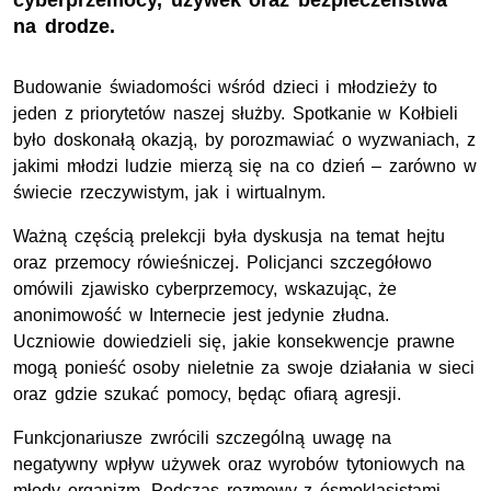
cyberprzemocy, używek oraz bezpieczeństwa
na drodze.
Budowanie świadomości wśród dzieci i młodzieży to
jeden z priorytetów naszej służby. Spotkanie w Kołbieli
było doskonałą okazją, by porozmawiać o wyzwaniach, z
jakimi młodzi ludzie mierzą się na co dzień – zarówno w
świecie rzeczywistym, jak i wirtualnym.
Ważną częścią prelekcji była dyskusja na temat hejtu
oraz przemocy rówieśniczej. Policjanci szczegółowo
omówili zjawisko cyberprzemocy, wskazując, że
anonimowość w Internecie jest jedynie złudna.
Uczniowie dowiedzieli się, jakie konsekwencje prawne
mogą ponieść osoby nieletnie za swoje działania w sieci
oraz gdzie szukać pomocy, będąc ofiarą agresji.
Funkcjonariusze zwrócili szczególną uwagę na
negatywny wpływ używek oraz wyrobów tytoniowych na
młody organizm. Podczas rozmowy z ósmoklasistami