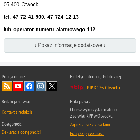
05-400 Otwock
tel. 47 72 41 900, 47 724 12 13
lub operator numeru alarmowego 112
↓ Pokaż informacje dodatkowe ↓
Policja online
Biuletyn Informacji Publicznej
BIP KPP w Otwocku
Redakcja serwisu
Nota prawna
Chcesz wykorzystać materiał
Kontakt z redakcją
z serwisu KPP w Otwocku.
Dostępność
Zapoznaj się z zasadami
Deklaracja dostępności
Polityka prywatności