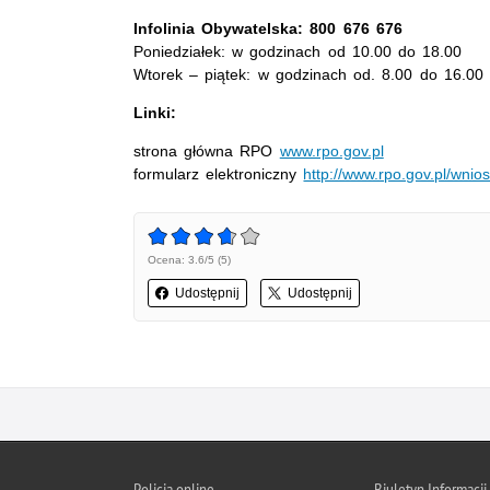
Infolinia Obywatelska: 800 676 676
Poniedziałek: w godzinach od 10.00 do 18.00
Wtorek – piątek: w godzinach od. 8.00 do 16.00
Linki:
strona główna RPO
www.rpo.gov.pl
formularz elektroniczny
http://www.rpo.gov.pl/wnio
Ocena: 3.6/5 (5)
Udostępnij
Udostępnij
Policja online
Biuletyn Informacji