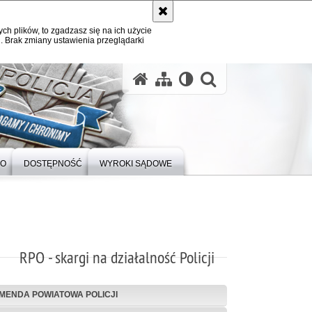
ych plików, to zgadzasz się na ich użycie
. Brak zmiany ustawienia przeglądarki
otwórz wysz
DO
DOSTĘPNOŚĆ
WYROKI SĄDOWE
RPO - skargi na działalność Policji
MENDA POWIATOWA POLICJI