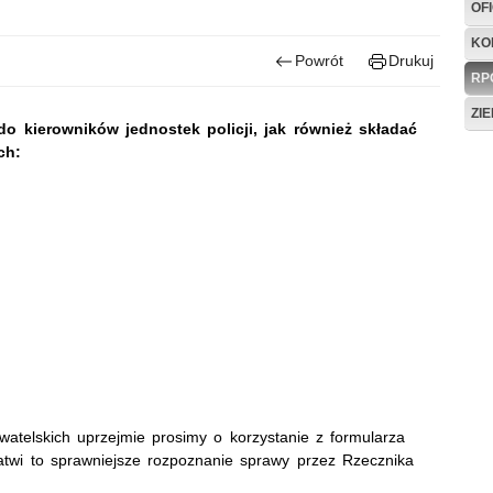
OF
KO
Powrót
Drukuj
RP
ZI
do kierowników jednostek policji, jak również składać
ch:
atelskich uprzejmie prosimy o korzystanie z formularza
łatwi to sprawniejsze rozpoznanie sprawy przez Rzecznika